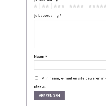
1
2
3
4
5
Je beoordeling
*
Naam
*
Mijn naam, e-mail en site bewaren in
plaats.