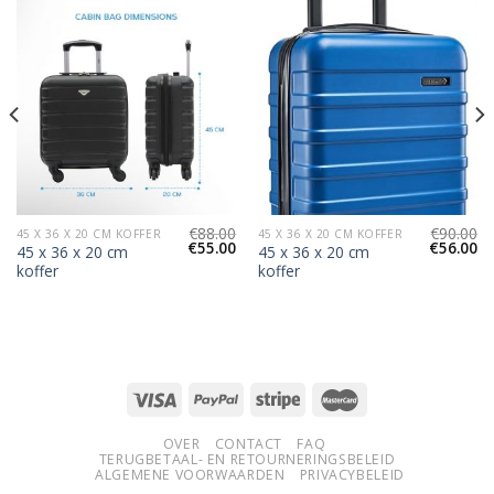
€
88.00
€
90.00
45 X 36 X 20 CM KOFFER
45 X 36 X 20 CM KOFFER
€
55.00
€
56.00
45 x 36 x 20 cm
45 x 36 x 20 cm
koffer
koffer
OVER
CONTACT
FAQ
TERUGBETAAL- EN RETOURNERINGSBELEID
ALGEMENE VOORWAARDEN
PRIVACYBELEID