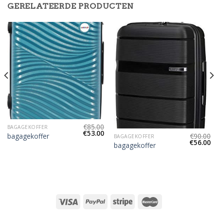
GERELATEERDE PRODUCTEN
€
85.00
BAGAGEKOFFER
€
53.00
bagagekoffer
€
90.00
BAGAGEKOFFER
€
56.00
bagagekoffer