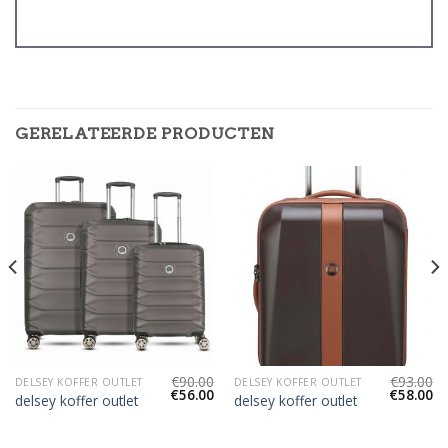
GERELATEERDE PRODUCTEN
€
90.00
€
93.00
DELSEY KOFFER OUTLET
DELSEY KOFFER OUTLET
€
56.00
€
58.00
delsey koffer outlet
delsey koffer outlet