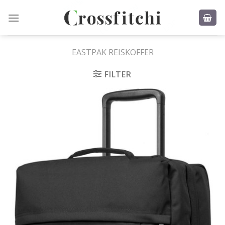
Skip
to
content
EASTPAK REISKOFFER
FILTER