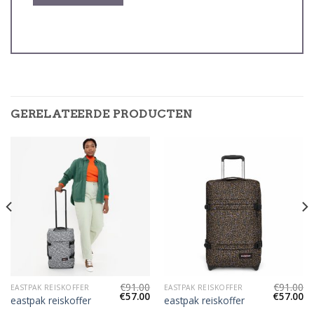
GERELATEERDE PRODUCTEN
€
91.00
€
91.00
EASTPAK REISKOFFER
EASTPAK REISKOFFER
€
57.00
€
57.00
eastpak reiskoffer
eastpak reiskoffer