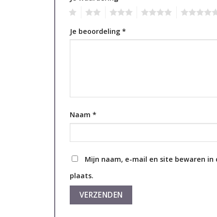
1
2
3
4
5
Je beoordeling
*
Naam
*
Mijn naam, e-mail en site bewaren in
plaats.