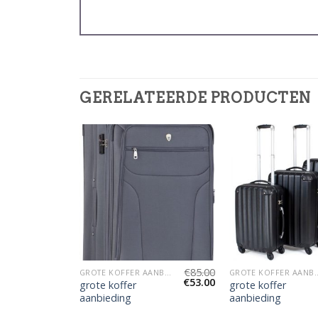
GERELATEERDE PRODUCTEN
€
83.00
€
85.00
GROTE KOFFER AANBIEDING
GROTE KOFFER AANBIEDING
GROTE KOFFER
€
52.00
€
53.00
grote koffer
grote koffer
aanbieding
aanbieding