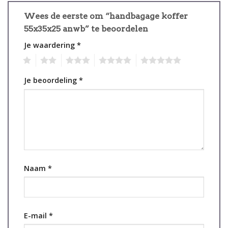
Wees de eerste om “handbagage koffer
55x35x25 anwb” te beoordelen
Je waardering
*
1
2
3
4
5
Je beoordeling
*
Naam
*
E-mail
*