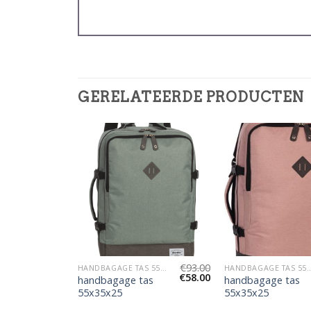
GERELATEERDE PRODUCTEN
€
91.00
€
93.00
HANDBAGAGE TAS 55X35X25
HANDBAGAGE TAS 55X35X25
HANDBAGAGE TAS 
€
57.00
€
58.00
as
handbagage tas
handbagage tas
55x35x25
55x35x25