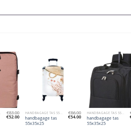
€
83.00
€
86.00
55X35X25
HANDBAGAGE TAS 55X35X25
HANDBAGAGE TAS 55X35X25
€
52.00
€
54.00
handbagage tas
handbagage tas
55x35x25
55x35x25