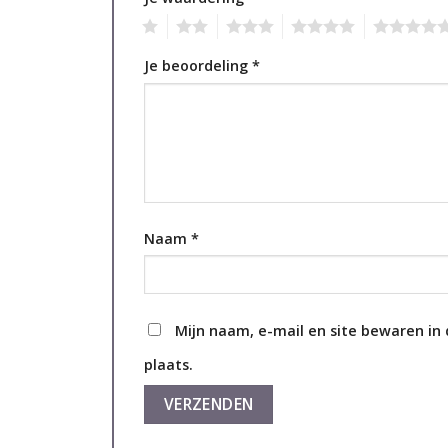
1
2
3
4
5
Je beoordeling
*
Naam
*
Mijn naam, e-mail en site bewaren in
plaats.