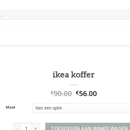
ikea koffer
90.00
56.00
€
€
Maat
ikea koffer aantal
TOEVOEGEN AAN WINKELWAGEN