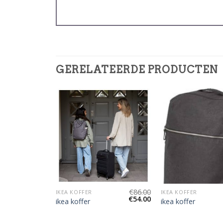
GERELATEERDE PRODUCTEN
€
88.00
€
86.00
IKEA KOFFER
IKEA KOFFER
€
55.00
€
54.00
ikea koffer
ikea koffer