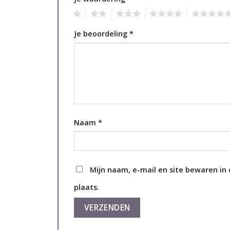
1
2
3
4
5
Je beoordeling
*
Naam
*
Mijn naam, e-mail en site bewaren in
plaats.