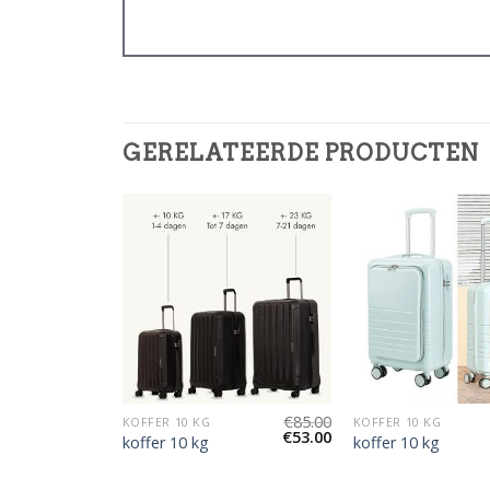
GERELATEERDE PRODUCTEN
€
85.00
€
85.00
KOFFER 10 KG
KOFFER 10 KG
€
53.00
€
53.00
koffer 10 kg
koffer 10 kg