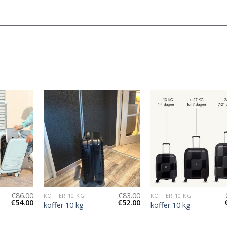
€
86.00
€
83.00
KOFFER 10 KG
KOFFER 10 KG
€
54.00
€
52.00
koffer 10 kg
koffer 10 kg