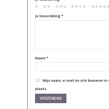
1
2
3
4
5
Je beoordeling
*
Naam
*
Mijn naam, e-mail en site bewaren in
plaats.