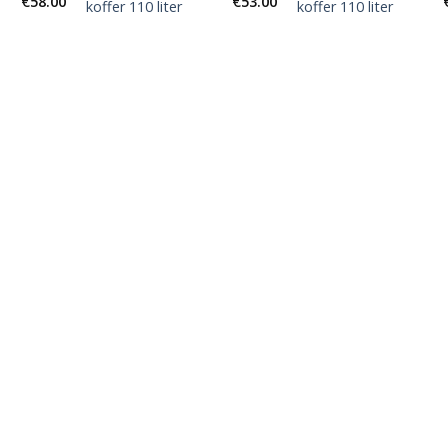
€
58.00
€
53.00
koffer 110 liter
koffer 110 liter