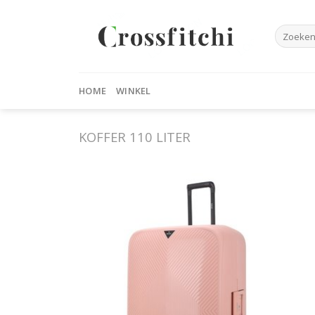
Skip
to
Zoeken
content
naar:
HOME
WINKEL
KOFFER 110 LITER