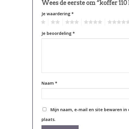
Wees de eerste om “koffer 110 
Je waardering
*
1
2
3
4
5
Je beoordeling
*
Naam
*
Mijn naam, e-mail en site bewaren in
plaats.