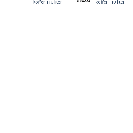
€
58.00
€
58.00
koffer 110 liter
koffer 110 liter