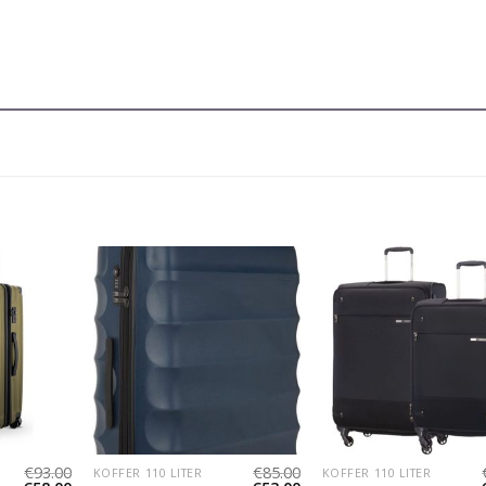
€
93.00
€
85.00
KOFFER 110 LITER
KOFFER 110 LITER