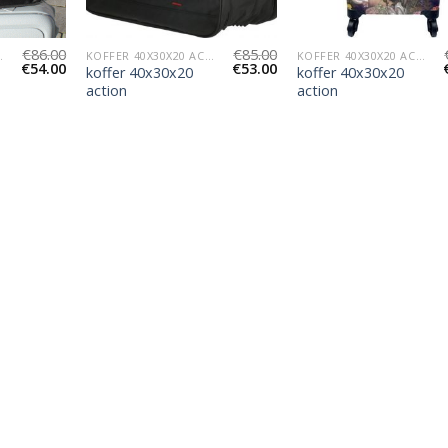
€
86.00
€
85.00
 ACTION
KOFFER 40X30X20 ACTION
KOFFER 40X30X20 ACTION
€
54.00
€
53.00
koffer 40x30x20
koffer 40x30x20
action
action