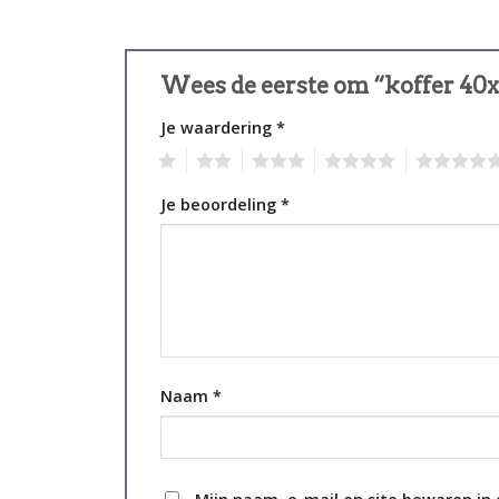
Wees de eerste om “koffer 40x
Je waardering
*
1
2
3
4
5
Je beoordeling
*
Naam
*