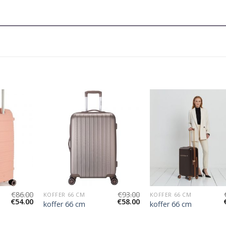
€
86.00
€
93.00
KOFFER 66 CM
KOFFER 66 CM
€
54.00
€
58.00
koffer 66 cm
koffer 66 cm