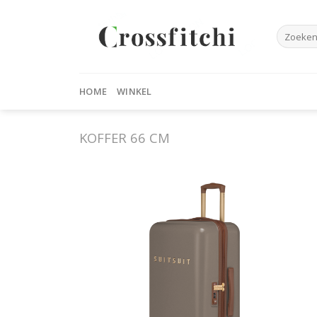
Skip
to
Zoeken
content
naar:
HOME
WINKEL
KOFFER 66 CM