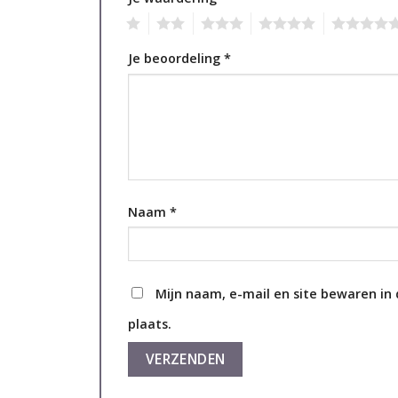
1
2
3
4
5
Je beoordeling
*
Naam
*
Mijn naam, e-mail en site bewaren in
plaats.