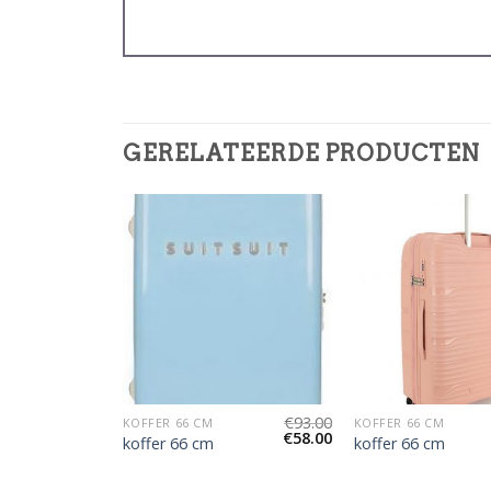
GERELATEERDE PRODUCTEN
€
90.00
€
93.00
KOFFER 66 CM
KOFFER 66 CM
€
56.00
€
58.00
koffer 66 cm
koffer 66 cm