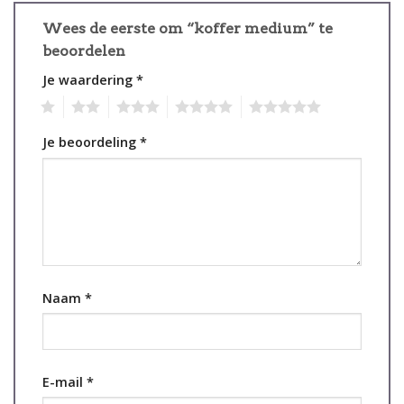
Wees de eerste om “koffer medium” te
beoordelen
Je waardering
*
1
2
3
4
5
Je beoordeling
*
Naam
*
E-mail
*