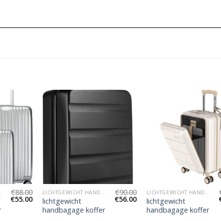
€
88.00
€
90.00
AGE KOFFER
LICHTGEWICHT HANDBAGAGE KOFFER
LICHTGEWICHT HANDBAGAGE KOFFER
€
55.00
€
56.00
lichtgewicht
lichtgewicht
r
handbagage koffer
handbagage koffer