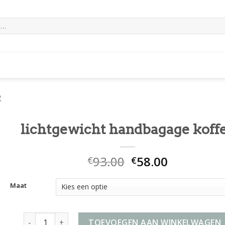
R
lichtgewicht handbagage koff
93.00
58.00
€
€
Maat
lichtgewicht handbagage koffer aantal
TOEVOEGEN AAN WINKELWAGEN