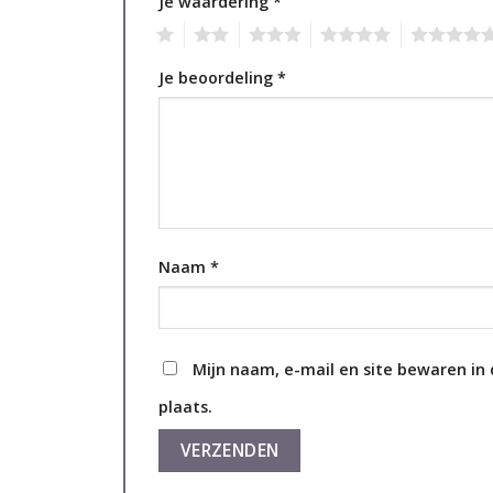
Je waardering
*
1
2
3
4
5
Je beoordeling
*
Naam
*
Mijn naam, e-mail en site bewaren in
plaats.