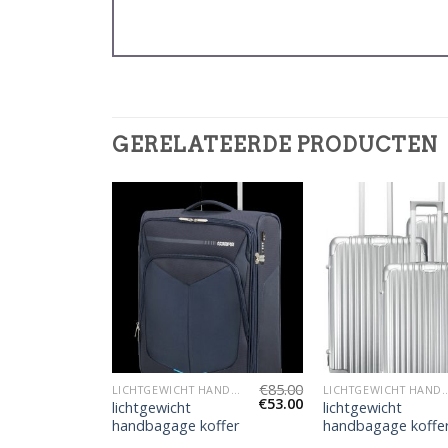
GERELATEERDE PRODUCTEN
€
88.00
€
85.00
LICHTGEWICHT HANDBAGAGE KOFFER
LICHTGEWICHT HANDBAGAGE KOFFER
LICHTGEWICHT HANDBAG
€
55.00
€
53.00
lichtgewicht
lichtgewicht
ffer
handbagage koffer
handbagage koffe