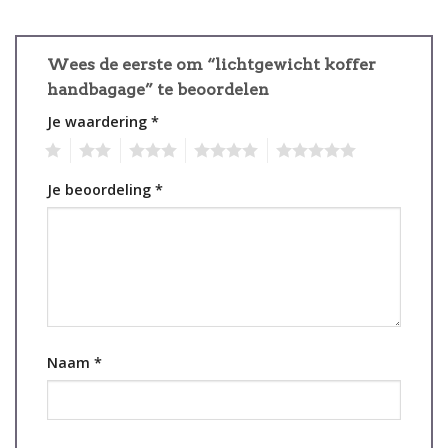
Wees de eerste om “lichtgewicht koffer
handbagage” te beoordelen
Je waardering
*
1
2
3
4
5
Je beoordeling
*
Naam
*