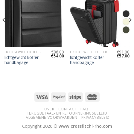
€
86.00
€
91.00
LICHTGEWICHT KOFFER HANDBAGAGE
LICHTGEWICHT KOFFER HANDBAGAGE
€
54.00
€
57.00
lichtgewicht koffer
lichtgewicht koffer
handbagage
handbagage
OVER
CONTACT
FAQ
TERUGBETAAL- EN RETOURNERINGSBELEID
ALGEMENE VOORWAARDEN
PRIVACYBELEID
Copyright 2026 ©
www.crossfitchi-rho.com