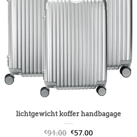
lichtgewicht koffer handbagage
91.00
57.00
€
€