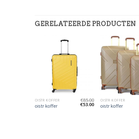
GERELATEERDE PRODUCTEN
€
86.00
€
85.00
OISTR KOFFER
OISTR KOFFER
€
54.00
€
53.00
oistr koffer
oistr koffer