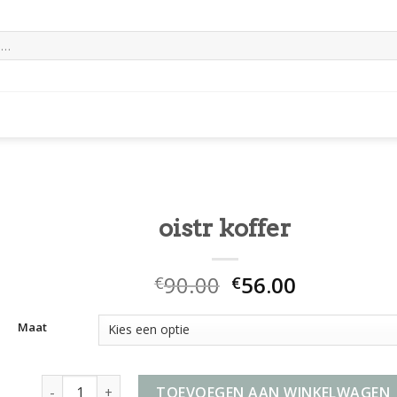
oistr koffer
90.00
56.00
€
€
Maat
oistr koffer aantal
TOEVOEGEN AAN WINKELWAGEN