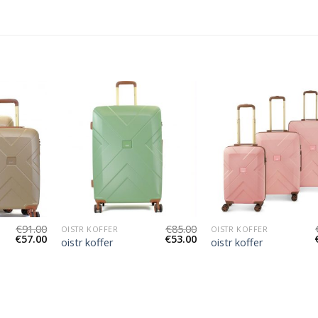
€
91.00
€
85.00
OISTR KOFFER
OISTR KOFFER
€
57.00
€
53.00
oistr koffer
oistr koffer