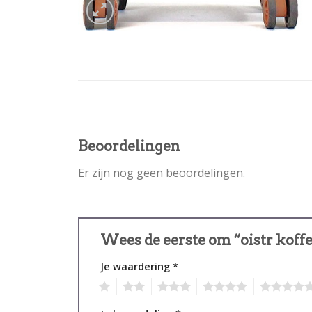
Beoordelingen
Er zijn nog geen beoordelingen.
Wees de eerste om “oistr koff
Je waardering
*
1
2
3
4
5