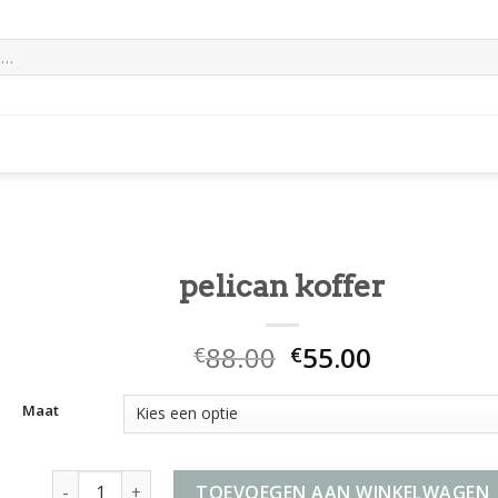
pelican koffer
88.00
55.00
€
€
Maat
pelican koffer aantal
TOEVOEGEN AAN WINKELWAGEN