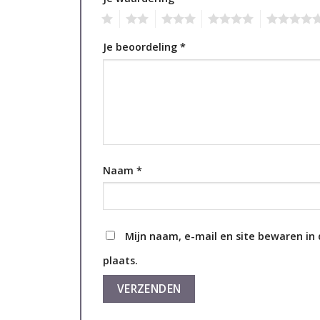
1
2
3
4
5
Je beoordeling
*
Naam
*
Mijn naam, e-mail en site bewaren in
plaats.