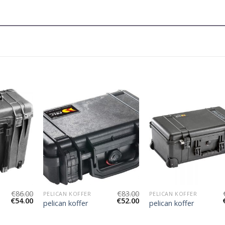
€
86.00
€
83.00
PELICAN KOFFER
PELICAN KOFFER
€
54.00
€
52.00
pelican koffer
pelican koffer