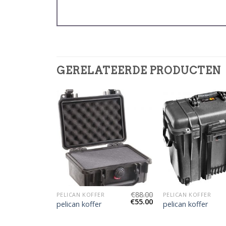
GERELATEERDE PRODUCTEN
€
83.00
€
88.00
PELICAN KOFFER
PELICAN KOFFER
€
52.00
€
55.00
pelican koffer
pelican koffer