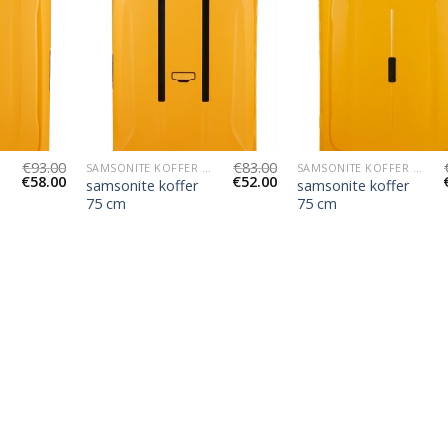
€
93.00
€
83.00
SAMSONITE KOFFER 75 CM
SAMSONITE KOFFER 75 CM
€
58.00
€
52.00
samsonite koffer
samsonite koffer
75 cm
75 cm