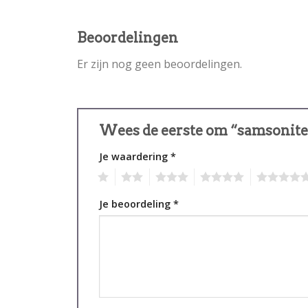
Beoordelingen
Er zijn nog geen beoordelingen.
Wees de eerste om “samsonite 
Je waardering
*
1
2
3
4
5
Je beoordeling
*