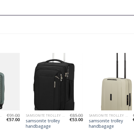
€
91.00
€
85.00
TROLLEY HANDBAGAGE
SAMSONITE TROLLEY HANDBAGAGE
SAMSONITE TROLLEY HANDBAGAGE
€
57.00
€
53.00
samsonite trolley
samsonite trolley
handbagage
handbagage