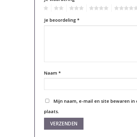
1
2
3
4
5
Je beoordeling
*
Naam
*
Mijn naam, e-mail en site bewaren in
plaats.