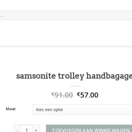
samsonite trolley handbagag
91.00
57.00
€
€
Maat
samsonite trolley handbagage aantal
TOEVOEGEN AAN WINKELWAGEN