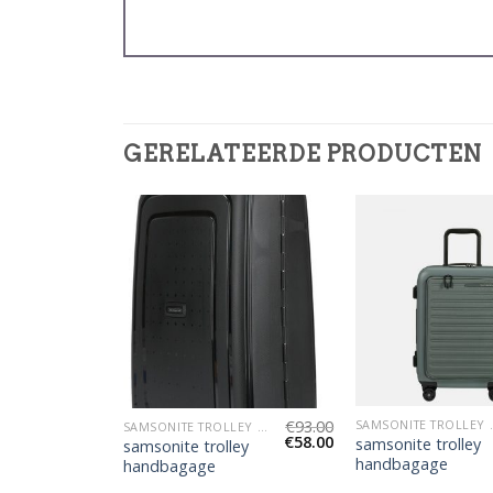
GERELATEERDE PRODUCTEN
€
93.00
SAMSONITE TROLLEY HANDBAGAGE
SAMSONITE 
€
93.00
SAMSONITE TROLLEY HANDBAGAGE
€
58.00
€
58.00
ley
samsonite trolley
samsonite trolley
handbagage
handbagage