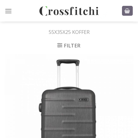
Skip
to
content
55X35X25 KOFFER
FILTER