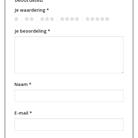
beoordelen
Je waardering
*
1
2
3
4
5
Je beoordeling
*
Naam
*
E-mail
*