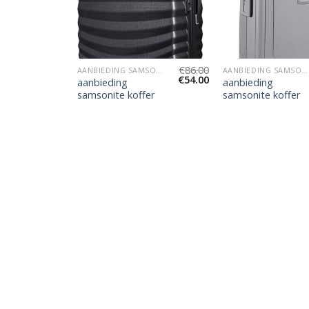
€
86.00
€
86.00
AANBIEDING SAMSONITE KOFFER
AANBIEDING SAMSONITE KOFFER
AANBIEDING SAMSONITE KOFFER
€
54.00
€
54.00
aanbieding
aanbieding
er
samsonite koffer
samsonite koffer