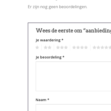
Er zijn nog geen beoordelingen.
Wees de eerste om “aanbieding
Je waardering
*
1
2
3
4
5
Je beoordeling
*
Naam
*