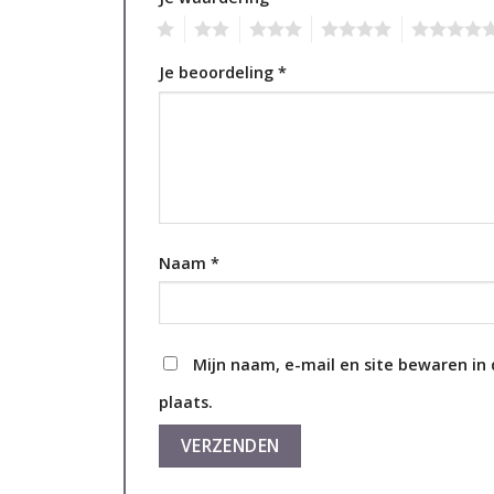
1
2
3
4
5
Je beoordeling
*
Naam
*
Mijn naam, e-mail en site bewaren in
plaats.