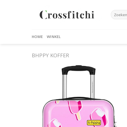
Skip
to
Zoeken
content
naar:
HOME
WINKEL
BHPPY KOFFER