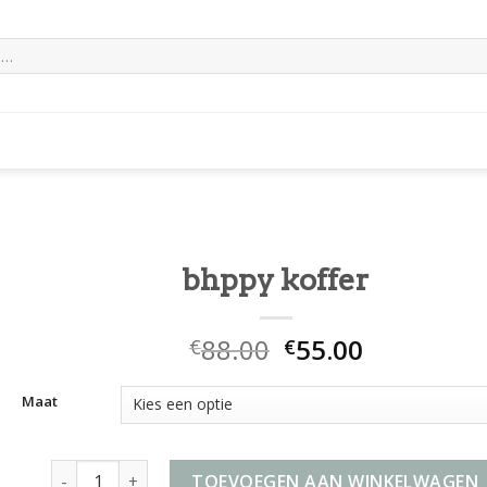
bhppy koffer
88.00
55.00
€
€
Maat
bhppy koffer aantal
TOEVOEGEN AAN WINKELWAGEN