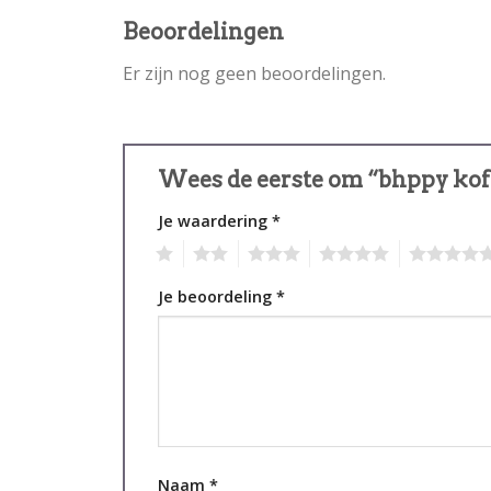
Beoordelingen
Er zijn nog geen beoordelingen.
Wees de eerste om “bhppy kof
Je waardering
*
1
2
3
4
5
Je beoordeling
*
Naam
*