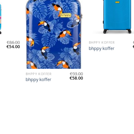
€
86.00
BHPPY KOFFER
€
54.00
bhppy koffer
€
93.00
BHPPY KOFFER
€
58.00
bhppy koffer