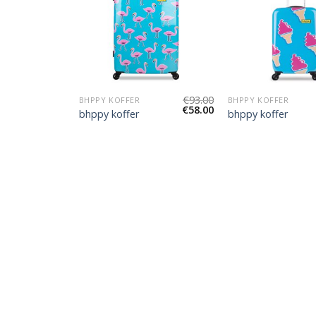
€
83.00
€
93.00
BHPPY KOFFER
BHPPY KOFFER
€
52.00
€
58.00
bhppy koffer
bhppy koffer