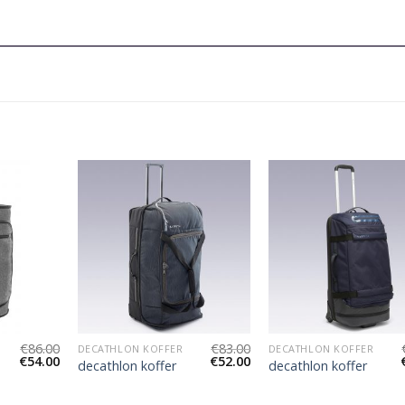
€
86.00
€
83.00
DECATHLON KOFFER
DECATHLON KOFFER
€
54.00
€
52.00
decathlon koffer
decathlon koffer