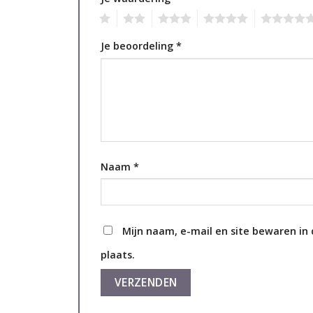
1
2
3
4
5
Je beoordeling
*
Naam
*
Mijn naam, e-mail en site bewaren in
plaats.