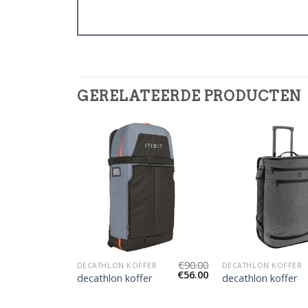
GERELATEERDE PRODUCTEN
€
86.00
€
90.00
FER
DECATHLON KOFFER
DECATHLON KOFFER
€
54.00
€
56.00
er
decathlon koffer
decathlon koffer