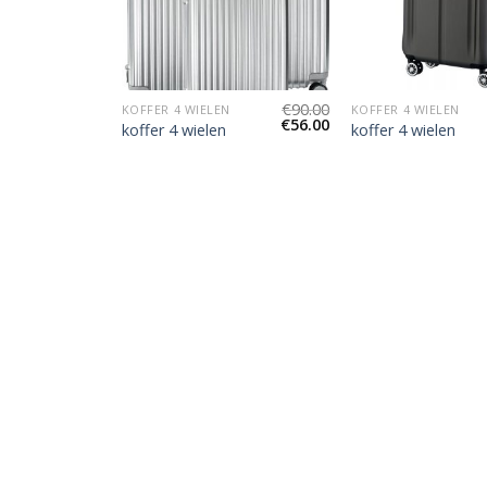
€
90.00
€
90.00
N
KOFFER 4 WIELEN
KOFFER 4 WIELEN
€
56.00
€
56.00
koffer 4 wielen
koffer 4 wielen