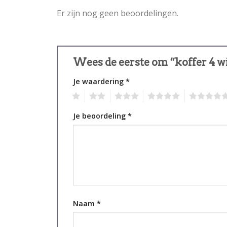
Er zijn nog geen beoordelingen.
Wees de eerste om “koffer 4 w
Je waardering
*
1
2
3
4
5
Je beoordeling
*
Naam
*