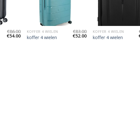
€
86.00
€
83.00
KOFFER 4 WIELEN
KOFFER 4 WIELEN
€
54.00
€
52.00
koffer 4 wielen
koffer 4 wielen