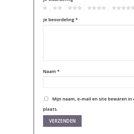
1
2
3
4
5
Je beoordeling
*
Naam
*
Mijn naam, e-mail en site bewaren in
plaats.