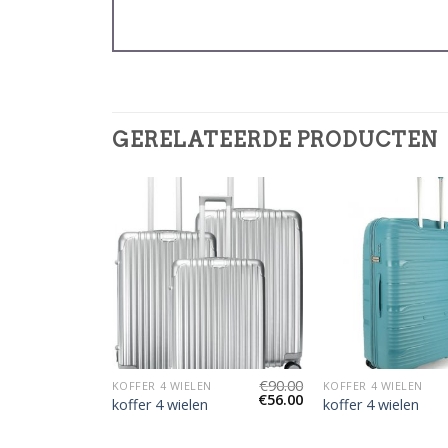
GERELATEERDE PRODUCTEN
€
90.00
€
90.00
N
KOFFER 4 WIELEN
KOFFER 4 WIELEN
€
56.00
€
56.00
koffer 4 wielen
koffer 4 wielen