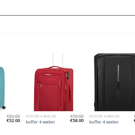
€
83.00
€
93.00
KOFFER 4 WIELEN
KOFFER 4 WIELEN
€
52.00
€
58.00
koffer 4 wielen
koffer 4 wielen