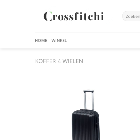
Skip
to
Zoeken
content
naar:
HOME
WINKEL
KOFFER 4 WIELEN