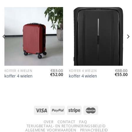
€
83.00
€
88.00
KOFFER 4 WIELEN
KOFFER 4 WIELEN
€
52.00
€
55.00
koffer 4 wielen
koffer 4 wielen
OVER
CONTACT
FAQ
TERUGBETAAL- EN RETOURNERINGSBELEID
ALGEMENE VOORWAARDEN
PRIVACYBELEID