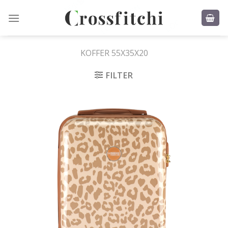
Skip
to
content
KOFFER 55X35X20
FILTER