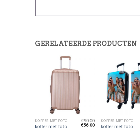
GERELATEERDE PRODUCTEN
€
91.00
€
90.00
O
KOFFER MET FOTO
KOFFER MET FOTO
€
57.00
€
56.00
o
koffer met foto
koffer met foto