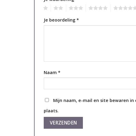
1
2
3
4
5
Je beoordeling
*
Naam
*
Mijn naam, e-mail en site bewaren in
plaats.