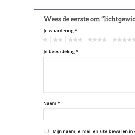
Wees de eerste om “lichtgewic
Je waardering
*
1
2
3
4
5
Je beoordeling
*
Naam
*
Mijn naam, e-mail en site bewaren in