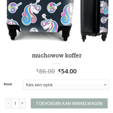
muchowow koffer
86.00
54.00
€
€
Maat
muchowow koffer aantal
TOEVOEGEN AAN WINKELWAGEN