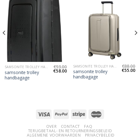
€
88.00
€
93.00
SAMSONITE TROLLEY HANDBAGAGE
SAMSONITE TROLLEY HANDBAGAGE
€
55.00
€
58.00
samsonite trolley
samsonite trolley
handbagage
handbagage
OVER
CONTACT
FAQ
TERUGBETAAL- EN RETOURNERINGSBELEID
ALGEMENE VOORWAARDEN
PRIVACYBELEID