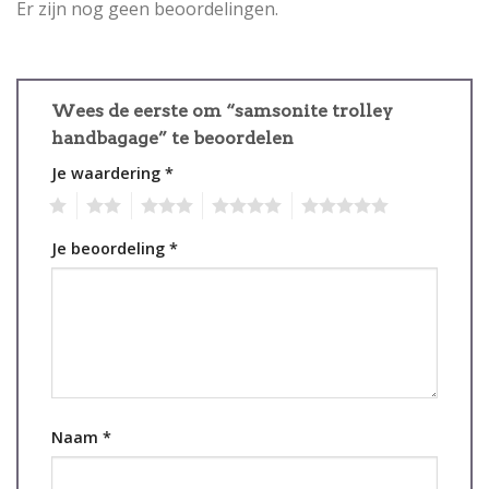
Er zijn nog geen beoordelingen.
Wees de eerste om “samsonite trolley
handbagage” te beoordelen
Je waardering
*
1
2
3
4
5
Je beoordeling
*
Naam
*