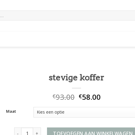
stevige koffer
93.00
58.00
€
€
Maat
stevige koffer aantal
TOEVOEGEN AAN WINKELWAGEN