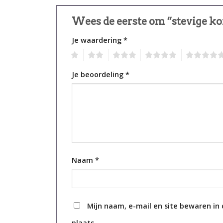
Wees de eerste om “stevige ko
Je waardering
*
1
2
3
4
5
Je beoordeling
*
Naam
*
Mijn naam, e-mail en site bewaren in
plaats.