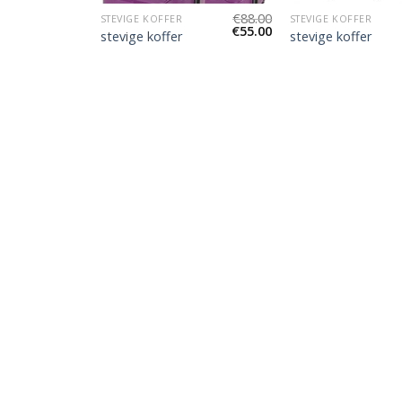
€
83.00
€
88.00
STEVIGE KOFFER
STEVIGE KOFFER
€
52.00
€
55.00
stevige koffer
stevige koffer