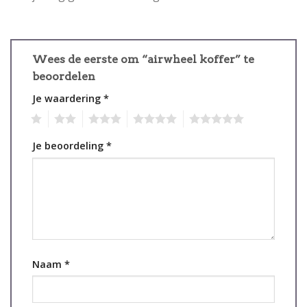
Wees de eerste om “airwheel koffer” te
beoordelen
Je waardering
*
1
2
3
4
5
Je beoordeling
*
Naam
*