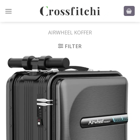
Skip
to
content
AIRWHEEL KOFFER
FILTER