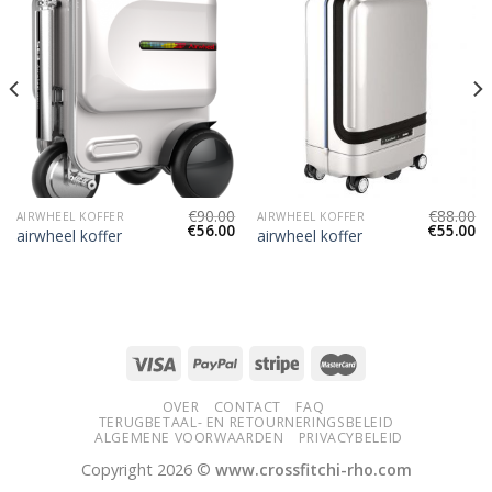
€
90.00
€
88.00
AIRWHEEL KOFFER
AIRWHEEL KOFFER
€
56.00
€
55.00
airwheel koffer
airwheel koffer
OVER
CONTACT
FAQ
TERUGBETAAL- EN RETOURNERINGSBELEID
ALGEMENE VOORWAARDEN
PRIVACYBELEID
Copyright 2026 ©
www.crossfitchi-rho.com