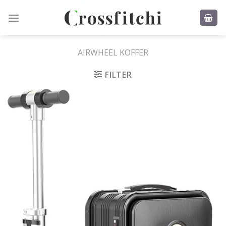
Skip
to
content
AIRWHEEL KOFFER
FILTER