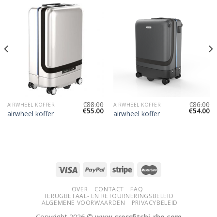
€
88.00
€
86.00
AIRWHEEL KOFFER
AIRWHEEL KOFFER
€
55.00
€
54.00
airwheel koffer
airwheel koffer
OVER
CONTACT
FAQ
TERUGBETAAL- EN RETOURNERINGSBELEID
ALGEMENE VOORWAARDEN
PRIVACYBELEID
Copyright 2026 ©
www.crossfitchi-rho.com