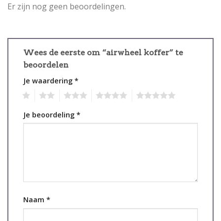
Er zijn nog geen beoordelingen.
Wees de eerste om “airwheel koffer” te
beoordelen
Je waardering
*
1
2
3
4
5
Je beoordeling
*
Naam
*