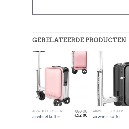
GERELATEERDE PRODUCTEN
€
85.00
€
83.00
R
AIRWHEEL KOFFER
AIRWHEEL KOFFER
€
53.00
€
52.00
airwheel koffer
airwheel koffer