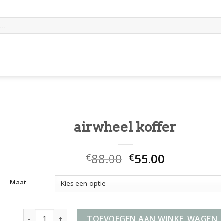
airwheel koffer
88.00
55.00
€
€
Maat
airwheel koffer aantal
TOEVOEGEN AAN WINKELWAGEN