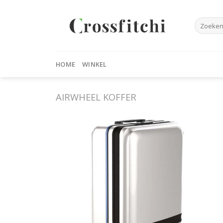
Skip
to
Zoeken
content
naar:
HOME
WINKEL
AIRWHEEL KOFFER