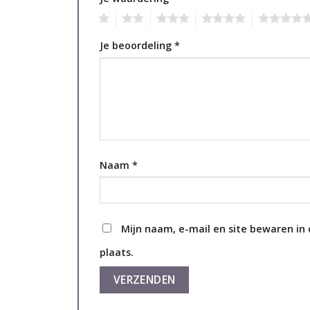
1
2
3
4
5
Je beoordeling
*
Naam
*
Mijn naam, e-mail en site bewaren in
plaats.