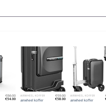
€
86.00
€
93.00
AIRWHEEL KOFFER
AIRWHEEL KOFFER
€
54.00
€
58.00
airwheel koffer
airwheel koffer