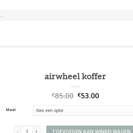
airwheel koffer
85.00
53.00
€
€
Maat
airwheel koffer aantal
TOEVOEGEN AAN WINKELWAGEN