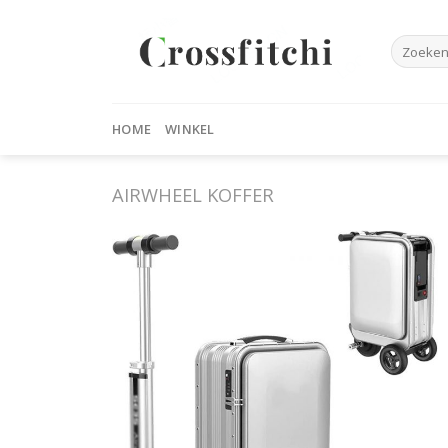
Skip
to
Zoeken
content
naar:
HOME
WINKEL
AIRWHEEL KOFFER