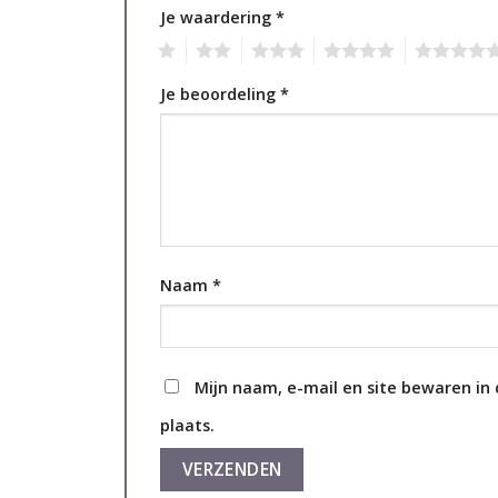
Je waardering
*
1
2
3
4
5
Je beoordeling
*
Naam
*
Mijn naam, e-mail en site bewaren in
plaats.