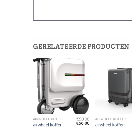
GERELATEERDE PRODUCTEN
€
91.00
€
90.00
R
AIRWHEEL KOFFER
AIRWHEEL KOFFER
€
57.00
€
56.00
airwheel koffer
airwheel koffer