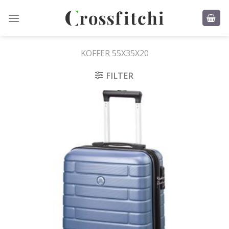
Skip
to
content
KOFFER 55X35X20
FILTER