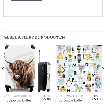
GERELATEERDE PRODUCTEN
€
88.00
€
85.00
MUCHOWOW KOFFER
MUCHOWOW KOFFER
€
55.00
€
53.00
muchowow koffer
muchowow koffer